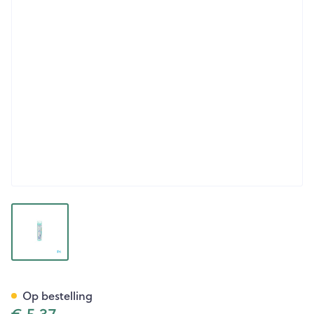
View larger image
Sepia Officinalis 30k Gr 4g B
Op bestelling
€ 5,37