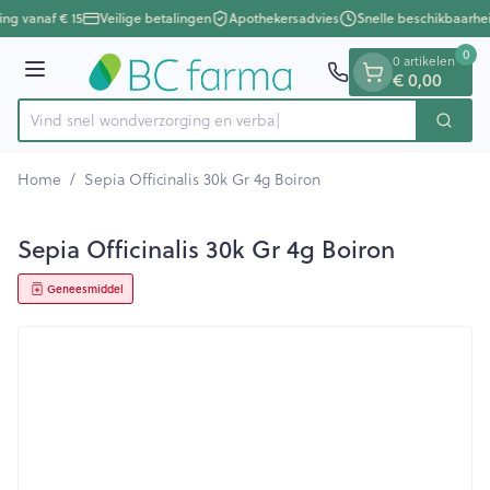
Dia 1 van 1
Ga naar de inhoud
ing vanaf € 15
Veilige betalingen
Apothekersadvies
Snelle beschikbaarhe
0
0 artikelen
€ 0,00
Menu
Vind snel wondverzorging e
Zoek
Product, merk, categorie...
Home
/
Sepia Officinalis 30k Gr 4g Boiron
Sepia Officinalis 30k Gr 4g Boiron
Geneesmiddel