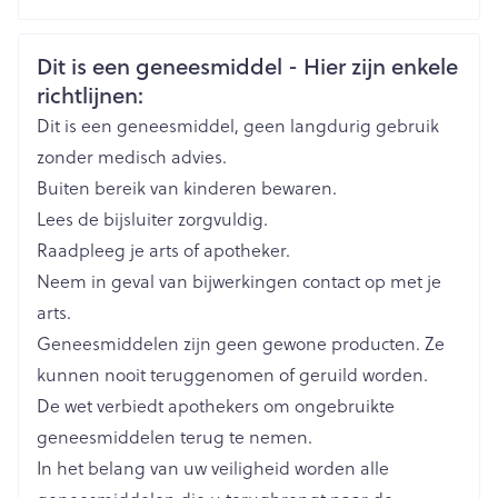
CNK
3102191
Veiligheidsinformatie
Dit is een geneesmiddel - Hier zijn enkele
richtlijnen:
Organisaties
Boiron
Dit is een geneesmiddel, geen langdurig gebruik
Merken
Boiron
zonder medisch advies.
Buiten bereik van kinderen bewaren.
Breedte
17 mm
Lees de bijsluiter zorgvuldig.
Raadpleeg je arts of apotheker.
Lengte
65 mm
Neem in geval van bijwerkingen contact op met je
arts.
Diepte
15 mm
Geneesmiddelen zijn geen gewone producten. Ze
kunnen nooit teruggenomen of geruild worden.
Hoeveelheid
De wet verbiedt apothekers om ongebruikte
4
Verpakking
geneesmiddelen terug te nemen.
In het belang van uw veiligheid worden alle
Behoud
Kamertemperatuur (15°C - 25°C)