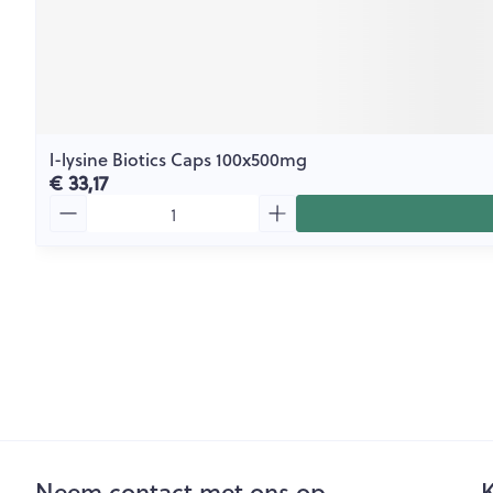
l-lysine Biotics Caps 100x500mg
€ 33,17
Aantal
Neem contact met ons op
K