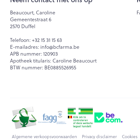
Beaucourt, Caroline
F
Gemeentestraat 6
2570
Duffel
Telefoon:
+32 15 31 15 63
E-mailadres:
info@
bcfarma.be
APB nummer:
120903
Apotheek titularis:
Caroline Beaucourt
BTW nummer:
BE0885526955
Algemene verkoopsvoorwaarden
Privacy disclaimer
Cookies