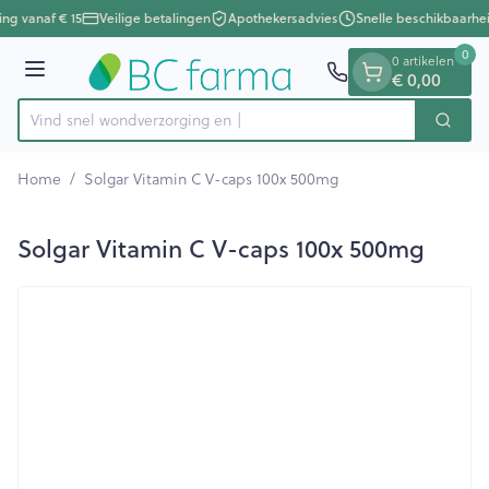
Dia 1 van 1
Ga naar de inhoud
ing vanaf € 15
Veilige betalingen
Apothekersadvies
Snelle beschikbaarhe
0
0 artikelen
Menu
€ 0,00
Vind snel wondverzor
Zoek
Product, merk, categorie...
Home
/
Solgar Vitamin C V-caps 100x 500mg
Solgar Vitamin C V-caps 100x 500mg