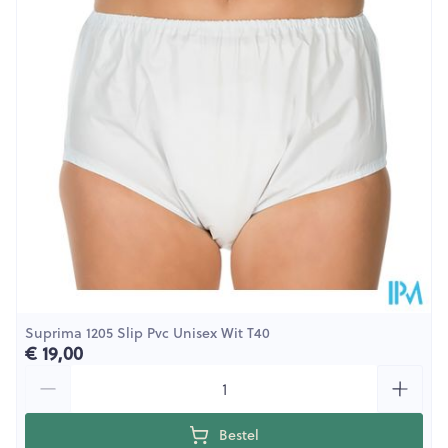
Hoeveelheid
Stuk
Verpakking
Behoud
Kamertemperatuur (15°C - 25°C)
Suprima 1205 Slip Pvc Unisex Wit T40
€ 19,00
Aantal
Bestel