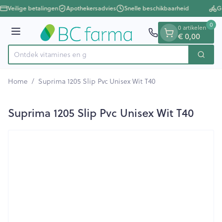
Dia 1 van 1
Ga naar de inhoud
Veilige betalingen
Apothekersadvies
Snelle beschikbaarheid
Gr
0
0 artikelen
€ 0,00
Menu
Ontdek vitam
Zoek
Product, merk, categorie...
Home
/
Suprima 1205 Slip Pvc Unisex Wit T40
Suprima 1205 Slip Pvc Unisex Wit T40