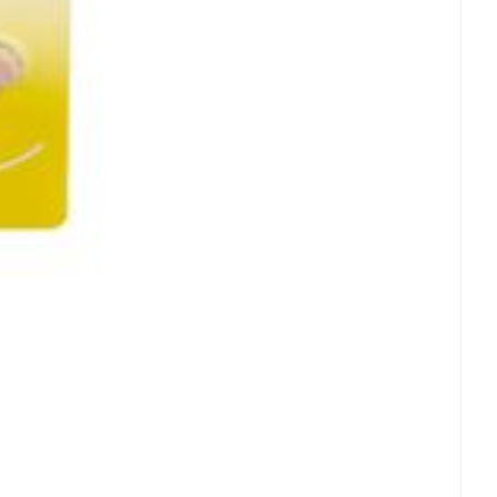
rende
Parfums en
geurproducten
CBD