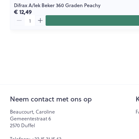
Difrax A/lek Beker 360 Graden Peachy
€ 12,49
Aantal
Neem contact met ons op
K
Beaucourt, Caroline
F
Gemeentestraat 6
2570
Duffel
Telefoon:
+32 15 31 15 63