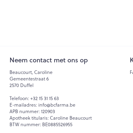
Neem contact met ons op
K
Beaucourt, Caroline
F
Gemeentestraat 6
2570
Duffel
Telefoon:
+32 15 31 15 63
E-mailadres:
info@
bcfarma.be
APB nummer:
120903
Apotheek titularis:
Caroline Beaucourt
BTW nummer:
BE0885526955