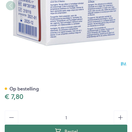
Terumo Naald Agani 26g 1/2 R
Op bestelling
€ 7,80
Aantal
Bestel