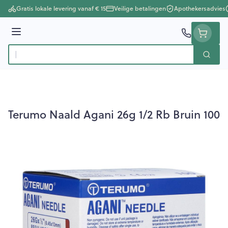
Ga naar de inhoud
Gratis lokale levering vanaf € 15
Veilige betalingen
Apothekersadvies
Menu
Zoek
Product, merk, categorie...
Terumo Naald Agani 26g 1/2 Rb Bruin 100