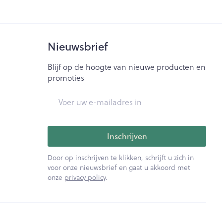
Bed
ng zon
Doorliggen - decubitis
ie
Urinewegen
Toon meer
Nieuwsbrief
Blijf op de hoogte van nieuwe producten en
id, spanning
Stoppen met roken
promoties
t en intieme
Gezichtsreiniging -
E-mail adres
ontschminken
n Orthopedie
Instrumenten
sche
Anti tumor middelen
en
Reinigingsmelk, - crème, -
ie
olie en gel
Inschrijven
jn
Tonic - lotion
Anesthesie
Door op inschrijven te klikken, schrijft u zich in
zorging
Micellair water
voor onze nieuwsbrief en gaat u akkoord met
onze
privacy policy
.
Specifiek voor de ogen
ie
Diverse geneesmiddelen
et
Toon meer