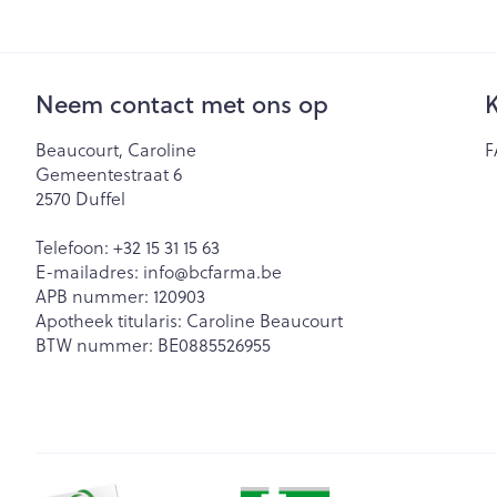
Zuurstof
Eelt
Eksteroog - lik
Ademhalingsst
Neem contact met ons op
K
Toon meer
Beaucourt, Caroline
F
Spieren en ge
Gemeentestraat 6
2570
Duffel
Specifiek voo
Naalden en sp
Telefoon:
+32 15 31 15 63
Lichaamsverzo
Infecties
E-mailadres:
info@
bcfarma.be
Spuiten
Deodorant
APB nummer:
120903
Oplossing voor 
Apotheek titularis:
Caroline Beaucourt
Gezichtsverzor
Luizen
BTW nummer:
BE0885526955
Naalden
Naalden voor i
pennaalden
Diagnostica
Toon meer