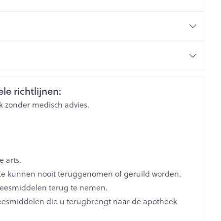
rende
Parfums en
geurproducten
plossen in een glas water
ics & Consumer
le richtlijnen:
k zonder medisch advies.
 arts.
e kunnen nooit teruggenomen of geruild worden.
CBD
neesmiddelen terug te nemen.
neesmiddelen die u terugbrengt naar de apotheek