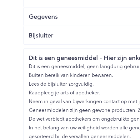
Toon meer
1 zakje per dag tot de symptomen verdwijnen
Gegevens
ging
Supplementen
Insectenwe
Mondmaskers
middelen
Bij voorkeur bij de maaltijden
CNK
1363795
Bijsluiter
issen
De inhoud van het zakje onder roeren volledig o
 -
Organisaties
Nederlands
Duits
Eurogenerics (EG) Gener
Frans
id
Veiligheidsinformatie
Dit is een geneesmiddel - Hier zijn enke
id
Merken
Eurogenerics (EG)
Dit is een geneesmiddel, geen langdurig gebrui
Buiten bereik van kinderen bewaren.
Breedte
86 mm
Lees de bijsluiter zorgvuldig.
Raadpleeg je arts of apotheker.
Lengte
106 mm
Neem in geval van bijwerkingen contact op met je
Geneesmiddelen zijn geen gewone producten. Z
Zelfbruiner
Scheren
Diepte
60 mm
De wet verbiedt apothekers om ongebruikte ge
In het belang van uw veiligheid worden alle ge
Hoeveelheid
30
gesorteerd bij de vervallen geneesmiddelen.
Verpakking