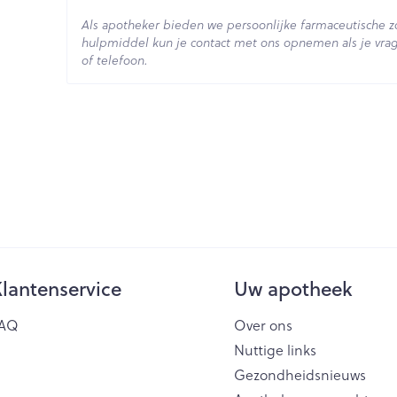
Als apotheker bieden we persoonlijke farmaceutische 
Actieve
hulpmiddel kun je contact met ons opnemen als je vrag
hydroxyethylrutosiden
Ingrediënten
of telefoon.
Behoud
Kamertemperatuur (15°C 
lantenservice
Uw apotheek
AQ
Over ons
Nuttige links
Gezondheidsnieuws