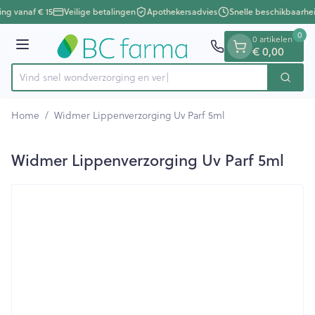
Dia 1 van 1
Ga naar de inhoud
ing vanaf € 15
Veilige betalingen
Apothekersadvies
Snelle beschikbaarhe
0
0 artikelen
Menu
€ 0,00
Vind snel wondverzorging
Zoek
Product, merk, categorie...
Home
/
Widmer Lippenverzorging Uv Parf 5ml
Widmer Lippenverzorging Uv Parf 5ml