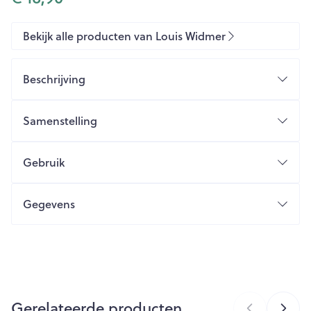
Bekijk alle producten van Louis Widmer
Beschrijving
Samenstelling
Actieve bestanddelen
Gebruik
Basis
Gegevens
CNK
4839312
Organisaties
Louis Widmer
Gerelateerde producten
Merken
Louis Widmer