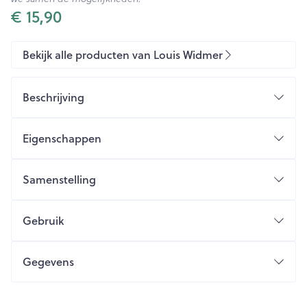
€ 15,90
Bekijk alle producten van Louis Widmer
Beschrijving
BASIS: GEL
pH 5
Eigenschappen
Met conditioner
Panthenol (2,5%)
Gevoelige hoofdhuid
Een combinatie van extrazachte tensio-actieve
Samenstelling
Veelvuldig wassen
bestanddelen.
Twee conditioners met beschermende en
Gebruik
verzorgende werking.
Gegevens
CNK
1506153