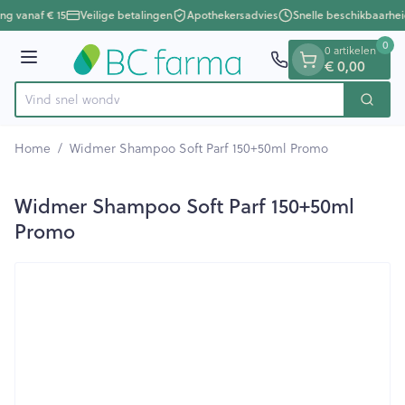
Dia 1 van 1
Ga naar de inhoud
ing vanaf € 15
Veilige betalingen
Apothekersadvies
Snelle beschikbaarhei
0
0 artikelen
Menu
€ 0,00
Vind sne
Zoek
Product, merk, categorie...
Home
/
Widmer Shampoo Soft Parf 150+50ml Promo
Widmer Shampoo Soft Parf 150+50ml
Promo