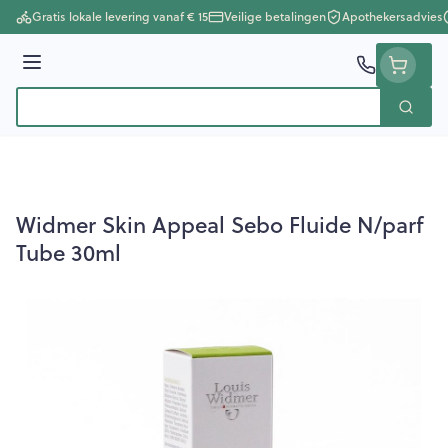
Ga naar de inhoud
Gratis lokale levering vanaf € 15
Veilige betalingen
Apothekersadvies
Menu
Zoek
Product, merk, categorie...
Widmer Skin Appeal Sebo Fluide N/parf
Tube 30ml