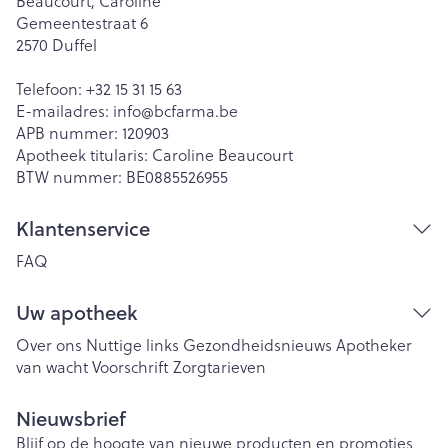
Beaucourt, Caroline
Gemeentestraat 6
2570
Duffel
Telefoon:
+32 15 31 15 63
E-mailadres:
info@
bcfarma.be
APB nummer:
120903
Apotheek titularis:
Caroline Beaucourt
BTW nummer:
BE0885526955
Klantenservice
FAQ
Uw apotheek
Over ons
Nuttige links
Gezondheidsnieuws
Apotheker
van wacht
Voorschrift
Zorgtarieven
Nieuwsbrief
Blijf op de hoogte van nieuwe producten en promoties