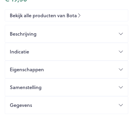
Bekijk alle producten van Bota
Beschrijving
Indicatie
Eigenschappen
Anatomische pasvorm
Zeer stevig, huidvriendelijk gebreid materiaal
Samenstelling
Verfijnde uitvoering, optimaal draagcomfort
Open hiel, open teen
Gegevens
Met naad
CNK
1046192