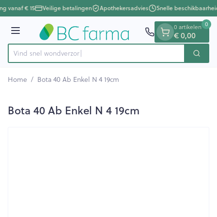
Dia 1 van 1
Ga naar de inhoud
ing vanaf € 15
Veilige betalingen
Apothekersadvies
Snelle beschikbaarhei
0
0 artikelen
€ 0,00
Menu
Vind snel won
Zoek
Product, merk, categorie...
Home
/
Bota 40 Ab Enkel N 4 19cm
Bota 40 Ab Enkel N 4 19cm