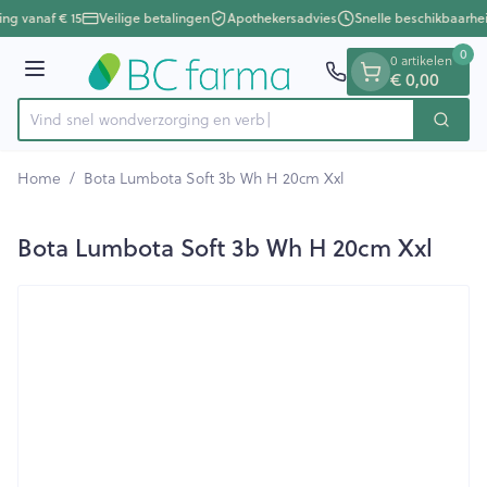
Dia 1 van 1
Ga naar de inhoud
ing vanaf € 15
Veilige betalingen
Apothekersadvies
Snelle beschikbaarhe
0
0 artikelen
€ 0,00
Menu
Vind snel wondverzorging
Zoek
Product, merk, categorie...
Home
/
Bota Lumbota Soft 3b Wh H 20cm Xxl
Bota Lumbota Soft 3b Wh H 20cm Xxl