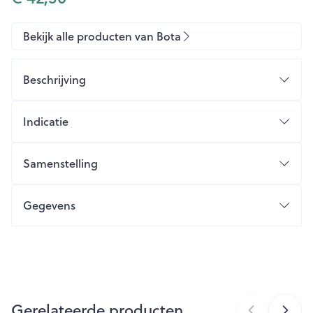
Bekijk alle producten van Bota
Beschrijving
Indicatie
Samenstelling
Gegevens
CNK
1613751
Organisaties
Bota
Gerelateerde producten
Merken
Bota