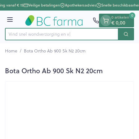
Dia 1 van 1
Ga naar de inhoud
ing vanaf € 15
Veilige betalingen
Apothekersadvies
Snelle beschikbaarhe
0
0 artikelen
Menu
€ 0,00
Vind snel wondverzorgi
Zoek
Product, merk, categorie...
Home
/
Bota Ortho Ab 900 Sk N2 20cm
Bota Ortho Ab 900 Sk N2 20cm