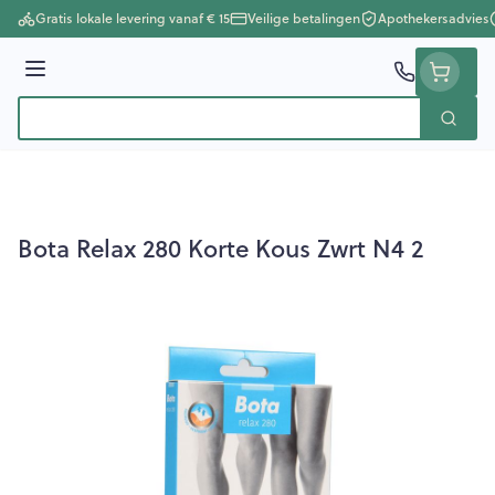
Ga naar de inhoud
Gratis lokale levering vanaf € 15
Veilige betalingen
Apothekersadvies
Menu
Zoek
Product, merk, categorie...
Bota Relax 280 Korte Kous Zwrt N4 2