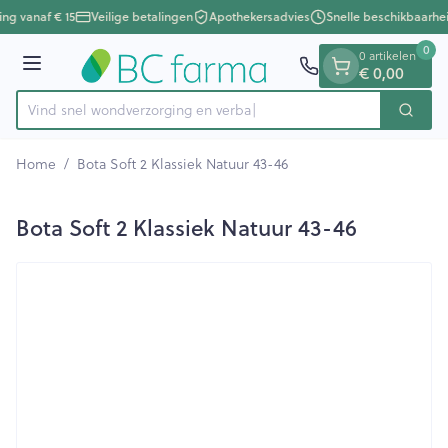
Dia 1 van 1
Ga naar de inhoud
ing vanaf € 15
Veilige betalingen
Apothekersadvies
Snelle beschikbaarhe
0
0 artikelen
Menu
€ 0,00
Vind snel wondverzorging
Zoek
Product, merk, categorie...
Home
/
Bota Soft 2 Klassiek Natuur 43-46
Bota Soft 2 Klassiek Natuur 43-46