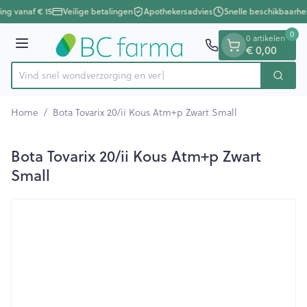
Dia 1 van 1
Ga naar de inhoud
ing vanaf € 15
Veilige betalingen
Apothekersadvies
Snelle beschikbaarhe
0
0 artikelen
€ 0,00
Menu
Vind snel wondverzorging
Zoek
Product, merk, categorie...
Home
/
Bota Tovarix 20/ii Kous Atm+p Zwart Small
Bota Tovarix 20/ii Kous Atm+p Zwart
Small