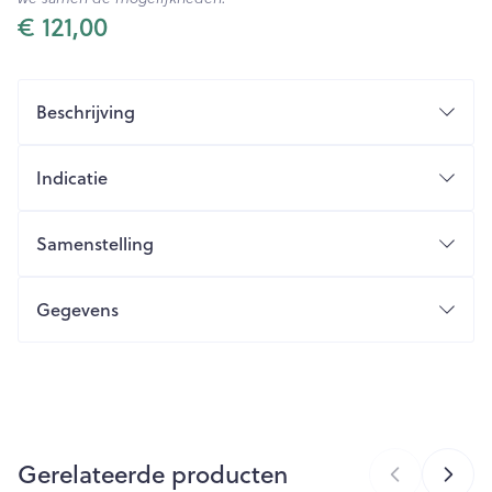
€ 121,00
Beschrijving
Indicatie
Samenstelling
Gegevens
CNK
4523726
Organisaties
Bota
Gerelateerde producten
Breedte
152 mm