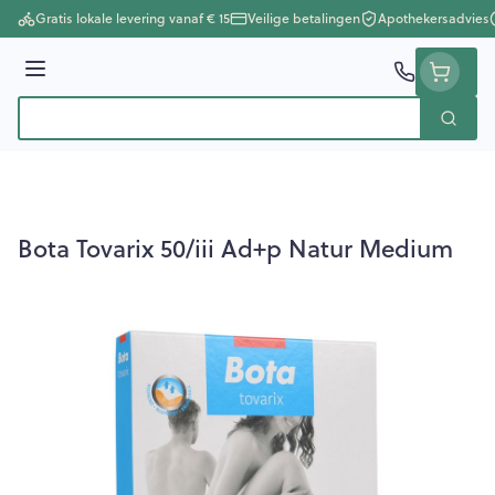
Ga naar de inhoud
Gratis lokale levering vanaf € 15
Veilige betalingen
Apothekersadvies
Menu
Zoek
Product, merk, categorie...
Bota Tovarix 50/iii Ad+p Natur Medium