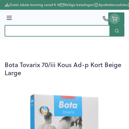
Ga naar de inhoud
Gratis lokale levering vanaf € 15
Veilige betalingen
Apothekersadvies
Menu
Zoek
Product, merk, categorie...
Bota Tovarix 70/iii Kous Ad-p Kort Beige
Large