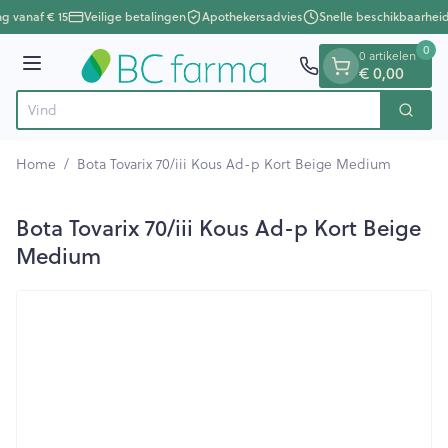
Dia 1 van 1
Ga naar de inhoud
ng vanaf € 15
Veilige betalingen
Apothekersadvies
Snelle beschikbaarheid
0
0 artikelen
Menu
€ 0,00
Zoek
Product, merk, categorie...
Home
/
Bota Tovarix 70/iii Kous Ad-p Kort Beige Medium
Bota Tovarix 70/iii Kous Ad-p Kort Beige
Medium