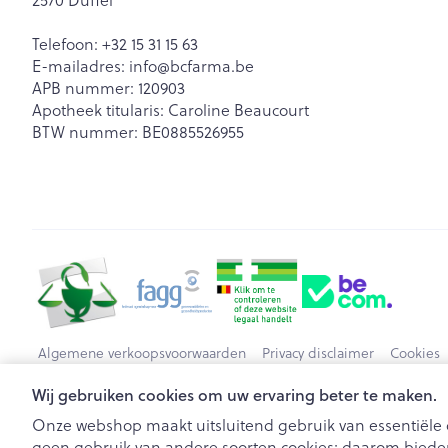
Telefoon:
+32 15 31 15 63
E-mailadres:
info@
bcfarma.be
APB nummer:
120903
Apotheek titularis:
Caroline Beaucourt
BTW nummer:
BE0885526955
Algemene verkoopsvoorwaarden
Privacy disclaimer
Cookies
Wij gebruiken cookies om uw ervaring beter te maken.
Onze webshop maakt uitsluitend gebruik van essentiële c
geen gebruik van andere soorten cookies; daarom bieden