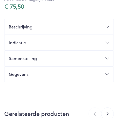
€ 75,50
Beschrijving
Indicatie
Samenstelling
Gegevens
CNK
4524146
Organisaties
Bota
Gerelateerde producten
Breedte
152 mm