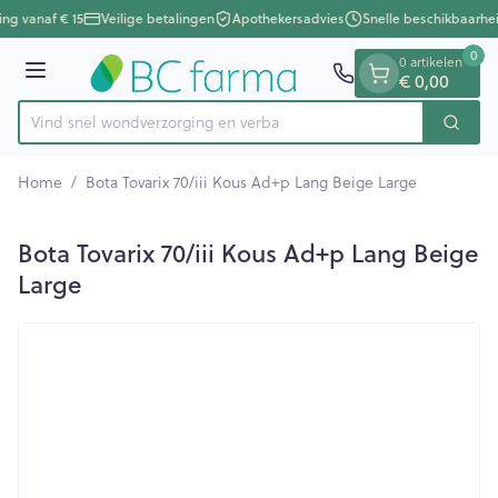
Dia 1 van 1
Ga naar de inhoud
ing vanaf € 15
Veilige betalingen
Apothekersadvies
Snelle beschikbaarhe
0
0 artikelen
€ 0,00
Menu
Vind snel wondverzorging e
Zoek
Product, merk, categorie...
Home
/
Bota Tovarix 70/iii Kous Ad+p Lang Beige Large
Bota Tovarix 70/iii Kous Ad+p Lang Beige
Large