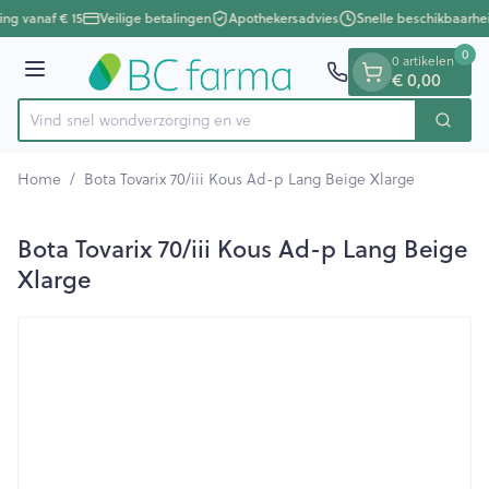
Dia 1 van 1
Ga naar de inhoud
ing vanaf € 15
Veilige betalingen
Apothekersadvies
Snelle beschikbaarhe
0
0 artikelen
€ 0,00
Menu
Vind snel wondverzorgi
Zoek
Product, merk, categorie...
Home
/
Bota Tovarix 70/iii Kous Ad-p Lang Beige Xlarge
Bota Tovarix 70/iii Kous Ad-p Lang Beige
Xlarge