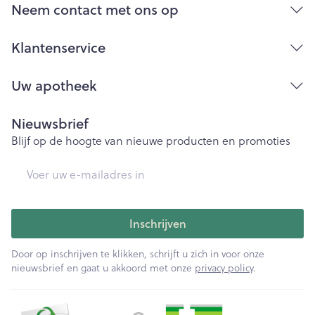
Bij onvakkundig gebruik en eigenmachtig
Neem contact met ons op
aangebrachte veranderingen vervalt elke
aansprakelijkheid.
Klantenservice
Uw apotheek
Nieuwsbrief
Blijf op de hoogte van nieuwe producten en promoties
E-mail adres
Inschrijven
Door op inschrijven te klikken, schrijft u zich in voor onze
nieuwsbrief en gaat u akkoord met onze
privacy policy
.