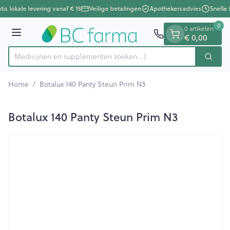
Dia 1 van 1
Ga naar de inhoud
tis lokale levering vanaf € 15
Veilige betalingen
Apothekersadvies
Snelle 
0
0 artikelen
Menu
€ 0,00
Medicijnen en supplementen zoeken...
Zoek
Product, merk, categorie...
Home
/
Botalux 140 Panty Steun Prim N3
Botalux 140 Panty Steun Prim N3