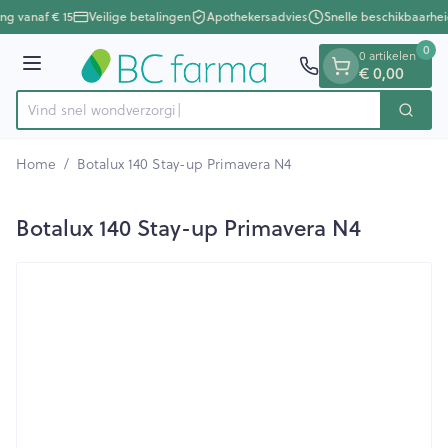
Dia 1 van 1
Ga naar de inhoud
ing vanaf € 15
Veilige betalingen
Apothekersadvies
Snelle beschikbaarhei
0
0 artikelen
Menu
€ 0,00
Vind snel wond
Zoek
Product, merk, categorie...
Home
/
Botalux 140 Stay-up Primavera N4
Botalux 140 Stay-up Primavera N4