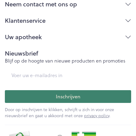
Bij onvakkundig gebruik en eigenmachtig
Neem contact met ons op
aangebrachte veranderingen vervalt elke
aansprakelijkheid.
Klantenservice
Uw apotheek
Nieuwsbrief
Blijf op de hoogte van nieuwe producten en promoties
E-mail adres
Inschrijven
Door op inschrijven te klikken, schrijft u zich in voor onze
nieuwsbrief en gaat u akkoord met onze
privacy policy
.