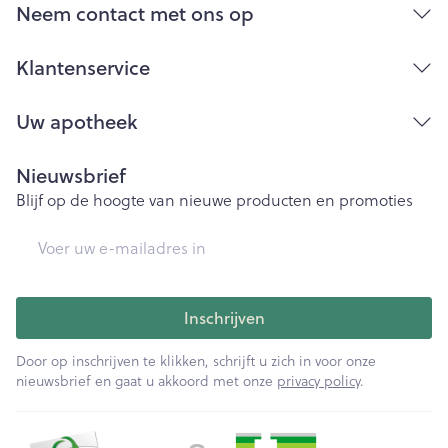
Bij onvakkundig gebruik en eigenmachtig
Neem contact met ons op
aangebrachte veranderingen vervalt elke
aansprakelijkheid.
Klantenservice
Uw apotheek
Nieuwsbrief
Blijf op de hoogte van nieuwe producten en promoties
E-mail adres
Inschrijven
Door op inschrijven te klikken, schrijft u zich in voor onze
nieuwsbrief en gaat u akkoord met onze
privacy policy
.