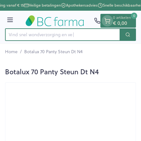
Dia 1 van 1
Ga naar de inhoud
ing vanaf € 15
Veilige betalingen
Apothekersadvies
Snelle beschikbaarhe
0
0 artikelen
€ 0,00
Menu
Vind snel wondverzorgi
Zoek
Product, merk, categorie...
Home
/
Botalux 70 Panty Steun Dt N4
Botalux 70 Panty Steun Dt N4