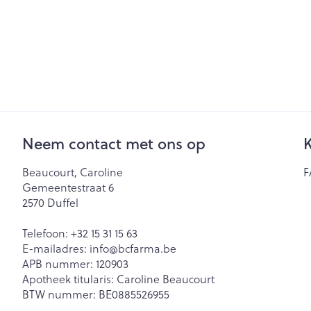
Neem contact met ons op
K
Beaucourt, Caroline
F
Gemeentestraat 6
2570
Duffel
Telefoon:
+32 15 31 15 63
E-mailadres:
info@
bcfarma.be
APB nummer:
120903
Apotheek titularis:
Caroline Beaucourt
BTW nummer:
BE0885526955