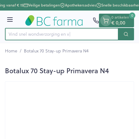
Dia 1 van 1
Ga naar de inhoud
ing vanaf € 15
Veilige betalingen
Apothekersadvies
Snelle beschikbaarhe
0
0 artikelen
Menu
€ 0,00
Vind snel wondverzorgi
Zoek
Product, merk, categorie...
Home
/
Botalux 70 Stay-up Primavera N4
Botalux 70 Stay-up Primavera N4