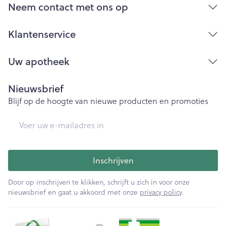
Bij onvakkundig gebruik en eigenmachtig
Neem contact met ons op
aangebrachte veranderingen vervalt elke
aansprakelijkheid.
Klantenservice
Uw apotheek
Nieuwsbrief
Blijf op de hoogte van nieuwe producten en promoties
E-mail adres
Inschrijven
Door op inschrijven te klikken, schrijft u zich in voor onze
nieuwsbrief en gaat u akkoord met onze
privacy policy
.