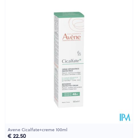
Lengte
172 mm
Diepte
38 mm
Hoeveelheid
236
Verpakking
Behoud
Kamertemperatuur (15°C - 25°C)
Avene Cicalfate+creme 100ml
€ 22,50