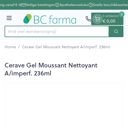
Dia 1 van 1
Ga naar de inhoud
ing vanaf € 15
Veilige betalingen
Apothekersadvies
Snelle beschikbaarhei
0
0 artikelen
Menu
€ 0,00
Vind snel wondver
Zoek
Product, merk, categorie...
Home
/
Cerave Gel Moussant Nettoyant A/imperf. 236ml
Cerave Gel Moussant Nettoyant
A/imperf. 236ml