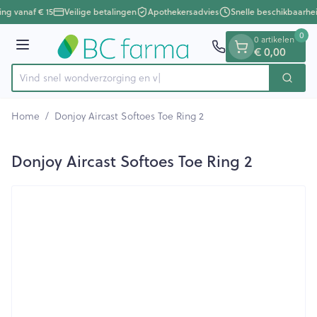
Dia 1 van 1
Ga naar de inhoud
ing vanaf € 15
Veilige betalingen
Apothekersadvies
Snelle beschikbaarhe
0
0 artikelen
Menu
€ 0,00
Vind snel wondverzorg
Zoek
Product, merk, categorie...
Home
/
Donjoy Aircast Softoes Toe Ring 2
Donjoy Aircast Softoes Toe Ring 2