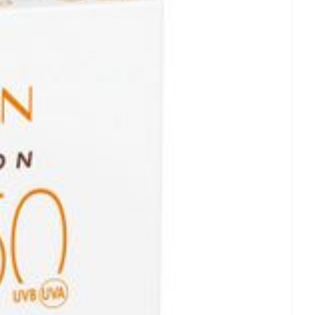
rende
Parfums en
geurproducten
CBD