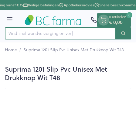
Dia 1 van 1
Ga naar de inhoud
ing vanaf € 15
Veilige betalingen
Apothekersadvies
Snelle beschikbaarhe
0
0 artikelen
Menu
€ 0,00
Vind snel wondverzorgin
Zoek
Product, merk, categorie...
Home
/
Suprima 1201 Slip Pvc Unisex Met Drukknop Wit T48
Suprima 1201 Slip Pvc Unisex Met
Drukknop Wit T48