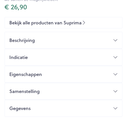
€ 26,90
Bekijk alle producten van Suprima
Beschrijving
Indicatie
Eigenschappen
eenvoudig aan/uit te doen
Samenstelling
spaart verpleegtijd
Sluiting
Gegevens
Kleur
Verpakking
CNK
0311266