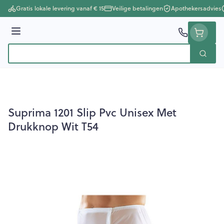
Ga naar de inhoud
Gratis lokale levering vanaf € 15
Veilige betalingen
Apothekersadvies
Menu
Zoek
Product, merk, categorie...
Suprima 1201 Slip Pvc Unisex Met
Drukknop Wit T54