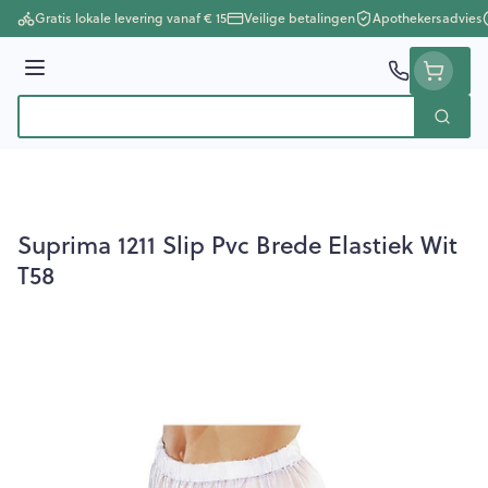
Ga naar de inhoud
Gratis lokale levering vanaf € 15
Veilige betalingen
Apothekersadvies
Menu
Zoek
Product, merk, categorie...
Suprima 1211 Slip Pvc Brede Elastiek Wit
T58