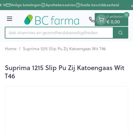
Dia 1 van 1
Ga naar de inhoud
€ 15
Veilige betalingen
Apothekersadvies
Snelle beschikbaarheid
0
0 artikelen
Menu
€ 0,00
Ontdek vitamines en gezondheidsbenodigdheden
Zoek
Product, merk, categorie...
Home
/
Suprima 1215 Slip Pu Zij Katoengaas Wit T46
Suprima 1215 Slip Pu Zij Katoengaas Wit
T46