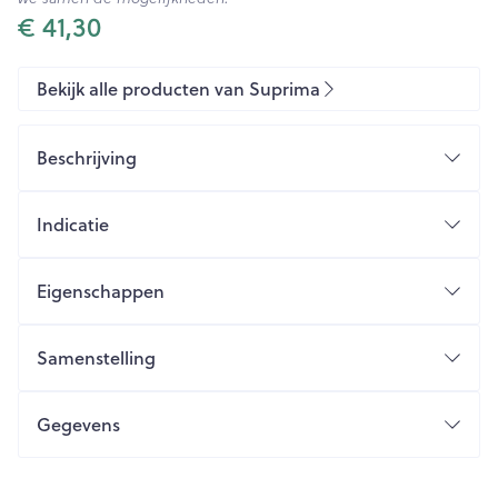
€ 41,30
Bekijk alle producten van Suprima
Beschrijving
Indicatie
Eigenschappen
Goede ventilatie door katoenen netje aan zijkant
Fixatiezakje voor inlegluier voor drogere huid
Samenstelling
Ademende PU bescherming (minder zweten)
Sluiting
Gegevens
Kleur
Verpakking
CNK
2497204