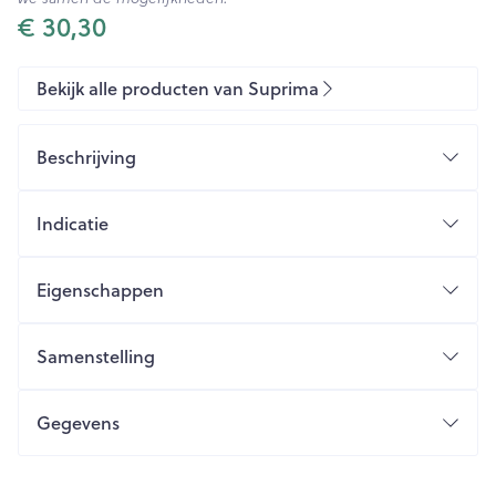
€ 30,30
Bekijk alle producten van Suprima
Beschrijving
Indicatie
Eigenschappen
Zachte brede been- en tailleband
Ideaal als bescherming boven
Samenstelling
incontinentieverbanden
Zijnaden gelast
Gegevens
Sluiting
Kleur:
CNK
2497451
Verpakking