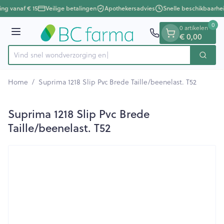
Dia 1 van 1
Ga naar de inhoud
ing vanaf € 15
Veilige betalingen
Apothekersadvies
Snelle beschikbaarhe
0
0 artikelen
Menu
€ 0,00
Vind snel wondverzo
Zoek
Product, merk, categorie...
Home
/
Suprima 1218 Slip Pvc Brede Taille/beenelast. T52
Suprima 1218 Slip Pvc Brede
Taille/beenelast. T52