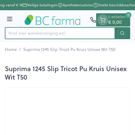
Dia 1 van 1
Ga naar de inhoud
ing vanaf € 15
Veilige betalingen
Apothekersadvies
Snelle beschikbaarhei
0
0 artikelen
Menu
€ 0,00
Vind snel wondverzo
Zoek
Product, merk, categorie...
Home
/
Suprima 1245 Slip Tricot Pu Kruis Unisex Wit T50
Suprima 1245 Slip Tricot Pu Kruis Unisex
Wit T50