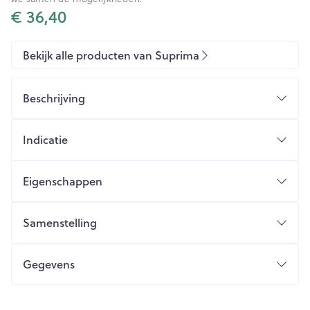
€ 36,40
Bekijk alle producten van Suprima
Beschrijving
Indicatie
Eigenschappen
Zachte been- en tailleband
Fixatiezakje voor inlegluier (100% Polyester) voor
Samenstelling
drogere huid
Ondoorlaatbare, ademende PU bescherming
Gegevens
(minder zweten)
CNK
1852078
Sluiting
Kleur