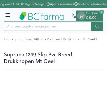
Dia 1 van 1
Ga naar de inhoud
ing vanaf € 15
Veilige betalingen
Apothekersadvies
Snelle beschikbaarhe
0
0 artikelen
Menu
€ 0,00
Vind snel wondverzorging
Zoek
Product, merk, categorie...
Home
/
Suprima 1249 Slip Pvc Breed Drukknopen Mt Geel l
Suprima 1249 Slip Pvc Breed
Drukknopen Mt Geel l