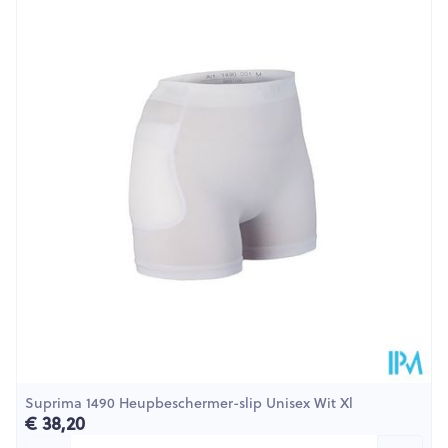
Lengte
100 mm
Diepte
53 mm
Behoud
Kamertemperatuur (15°C - 25°C)
Suprima 1490 Heupbeschermer-slip Unisex Wit Xl
€ 38,20
Aantal