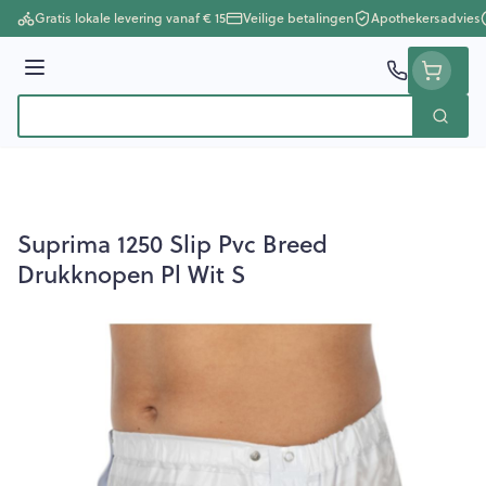
Ga naar de inhoud
Gratis lokale levering vanaf € 15
Veilige betalingen
Apothekersadvies
Menu
Zoek
Product, merk, categorie...
Suprima 1250 Slip Pvc Breed
Drukknopen Pl Wit S