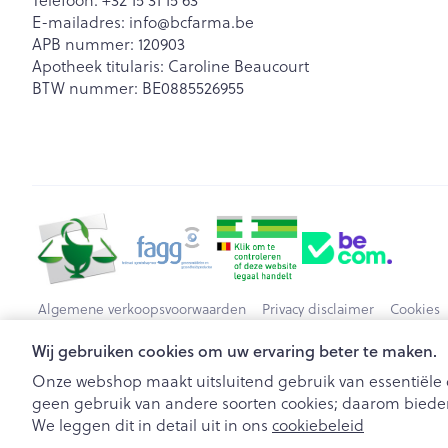
Telefoon:
+32 15 31 15 63
E-mailadres:
info@
bcfarma.be
APB nummer:
120903
Apotheek titularis:
Caroline Beaucourt
BTW nummer:
BE0885526955
Algemene verkoopsvoorwaarden
Privacy disclaimer
Cookies
Wij gebruiken cookies om uw ervaring beter te maken.
Onze webshop maakt uitsluitend gebruik van essentiële c
geen gebruik van andere soorten cookies; daarom bieden
We leggen dit in detail uit in ons
cookiebeleid