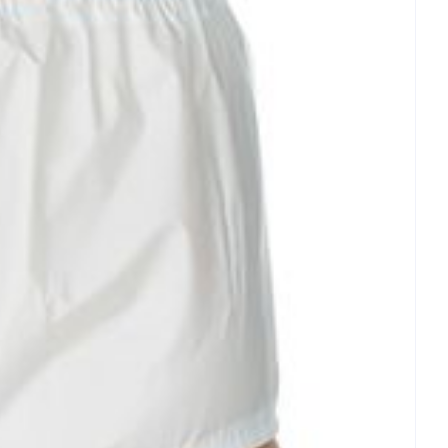
rende
Parfums en
geurproducten
CBD