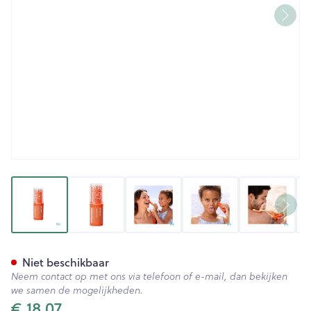
View larger image
View larger image
View larger image
View larger image
View lar
Svr Sun Secure Easy Stick Sp
Niet beschikbaar
Neem contact op met ons via telefoon of e-mail, dan bekijken
we samen de mogelijkheden.
€ 18,07