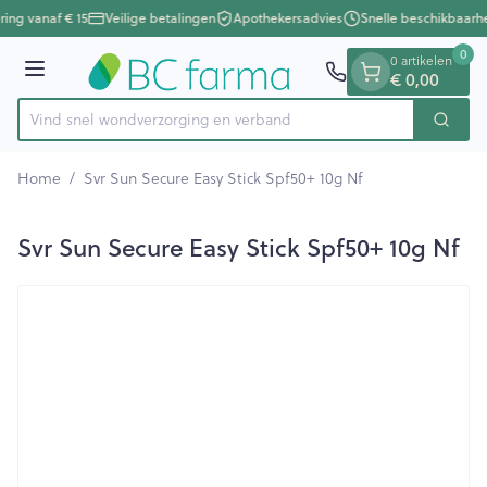
Dia 1 van 1
Ga naar de inhoud
ring vanaf € 15
Veilige betalingen
Apothekersadvies
Snelle beschikbaarh
0
0 artikelen
Menu
€ 0,00
Vind snel wondverzorging en verband
Zoek
Product, merk, categorie...
Home
/
Svr Sun Secure Easy Stick Spf50+ 10g Nf
Svr Sun Secure Easy Stick Spf50+ 10g Nf