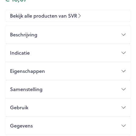
Bekijk alle producten van SVR
Beschrijving
Indicatie
Eigenschappen
Niet-comedogeen
Parfumvrij
Samenstelling
Dermatologisch getest
Zeer resistent tegen water en wrijving
Gebruik
Gegevens