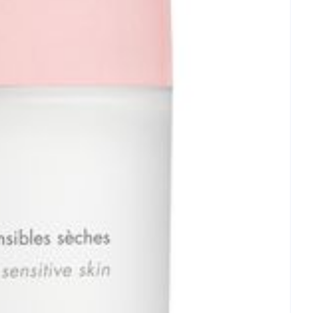
rende
Parfums en
geurproducten
CBD