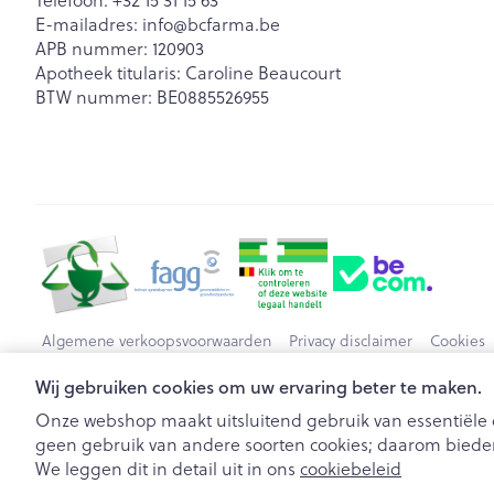
Telefoon:
+32 15 31 15 63
E-mailadres:
info@
bcfarma.be
APB nummer:
120903
Apotheek titularis:
Caroline Beaucourt
BTW nummer:
BE0885526955
Algemene verkoopsvoorwaarden
Privacy disclaimer
Cookies
Wij gebruiken cookies om uw ervaring beter te maken.
Onze webshop maakt uitsluitend gebruik van essentiële c
geen gebruik van andere soorten cookies; daarom bieden
We leggen dit in detail uit in ons
cookiebeleid