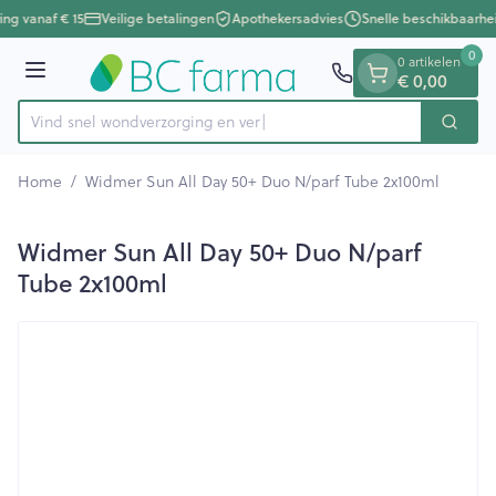
Dia 1 van 1
Ga naar de inhoud
ing vanaf € 15
Veilige betalingen
Apothekersadvies
Snelle beschikbaarhe
0
0 artikelen
Menu
€ 0,00
Vind snel wondverzorging
Zoek
Product, merk, categorie...
Home
/
Widmer Sun All Day 50+ Duo N/parf Tube 2x100ml
Widmer Sun All Day 50+ Duo N/parf
Tube 2x100ml