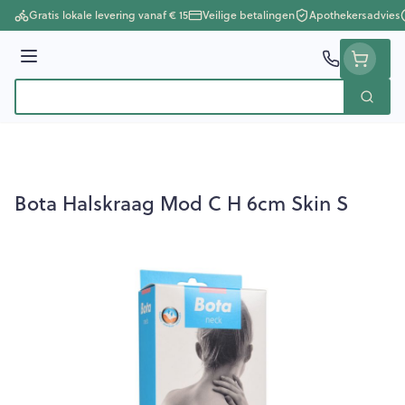
Ga naar de inhoud
Gratis lokale levering vanaf € 15
Veilige betalingen
Apothekersadvies
Menu
Zoek
Product, merk, categorie...
Bota Halskraag Mod C H 6cm Skin S