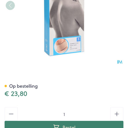
Bota Halskraag Mod C H 6cm
Op bestelling
€ 23,80
Aantal
Bestel