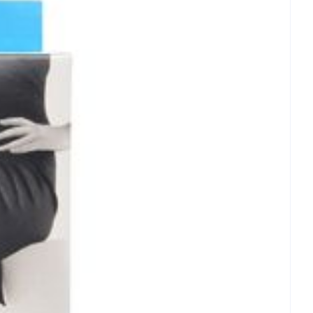
van een warmtebron en niet in de zon.
rende
Parfums en
licht.
geurproducten
- 25°C)
rachte veranderingen vervalt elke aansprakelijkheid.
CBD