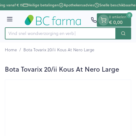
Dia 1 van 1
Ga naar de inhoud
ing vanaf € 15
Veilige betalingen
Apothekersadvies
Snelle beschikbaarhe
0
0 artikelen
Menu
€ 0,00
Vind snel wondverzorging
Zoek
Product, merk, categorie...
Home
/
Bota Tovarix 20/ii Kous At Nero Large
Bota Tovarix 20/ii Kous At Nero Large