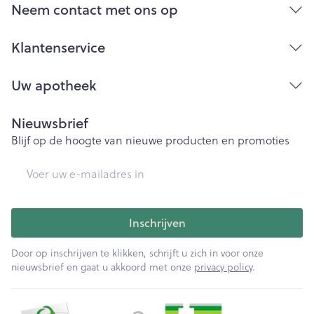
Bij onvakkundig gebruik en eigenmachtig
Neem contact met ons op
aangebrachte veranderingen vervalt elke
aansprakelijkheid.
Klantenservice
Uw apotheek
Nieuwsbrief
Blijf op de hoogte van nieuwe producten en promoties
E-mail adres
Inschrijven
Door op inschrijven te klikken, schrijft u zich in voor onze
nieuwsbrief en gaat u akkoord met onze
privacy policy
.