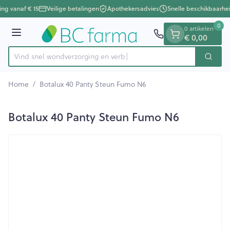
Dia 1 van 1
Ga naar de inhoud
ing vanaf € 15
Veilige betalingen
Apothekersadvies
Snelle beschikbaarhe
0
0 artikelen
€ 0,00
Menu
Vind snel wondverzorging
Zoek
Product, merk, categorie...
Home
/
Botalux 40 Panty Steun Fumo N6
Botalux 40 Panty Steun Fumo N6